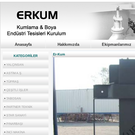
kumlama boya, kocaeli, epoxy zemi
Anasayfa
Hakkımızda
Ekipmanlarımız
Er-Kum
KATEGORİLER
•
YALÇINSAN
•
ASTİM A.Ş.
•
TÜPRAŞ
•
ÇEŞİTLİ İŞLER
•
TABOSAN
•
PARTNER TEKNİK
•
STAR SANAYİ
•
PINARBAŞI
•
İNCİ MAKİNA