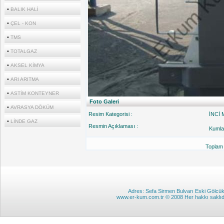
•
BALIK HALİ
•
ÇEL - KON
•
TMS
•
TOTALGAZ
•
AKSEL KİMYA
•
ARI ARITMA
•
ASTİM KONTEYNER
Foto Galeri
•
AVRASYA DÖKÜM
Resim Kategorisi :
İNCİ 
•
LİNDE GAZ
Resmin Açıklaması :
Kuml
Toplam 1
boya
Adres: Sefa Sirmen Bulvarı Eski Gölcük 
www.er-kum.com.tr © 2008 Her hakkı saklı